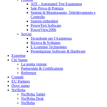
ATE - Automated Test Equipment
Sale Prova di Potenza
Sistemi di Monitoraggio, Telerilevamento e
Controllo
Sistemi embedded
PowerTest Software
PowerView2006
Servizi
Tecnologie per l'Assistenza
Ricerca & Sviluppo
E-Learning Technolgies
Progettazione Software & Hardware
Expertise
Chi Siamo
La nostra visione
Partnership & Certificazioni
Referenze
Contatti
EU Partners
Dove siamo
Nu!Reha
Nu!Reha Tablet
Nu!Reha Desk
Nu!Reha